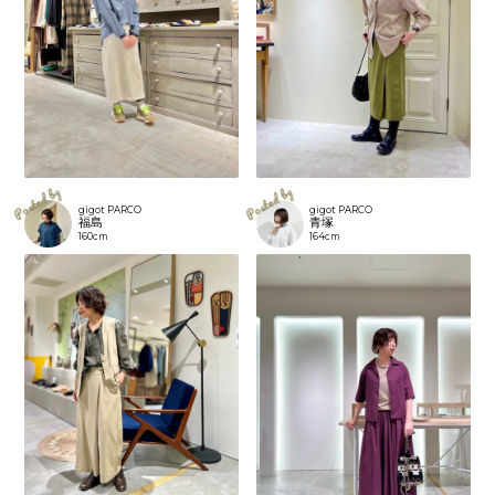
gigot PARCO
gigot PARCO
福島
青塚
160cm
164cm