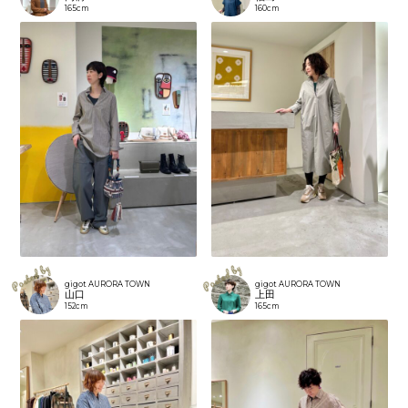
165cm
160cm
gigot AURORA TOWN
gigot AURORA TOWN
山口
上田
152cm
165cm