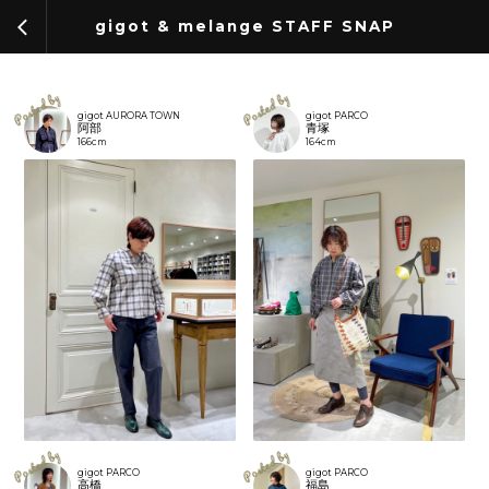
arrow_back_ios
gigot & melange STAFF SNAP
gigot AURORA TOWN
gigot PARCO
阿部
青塚
166cm
164cm
gigot PARCO
gigot PARCO
高橋
福島