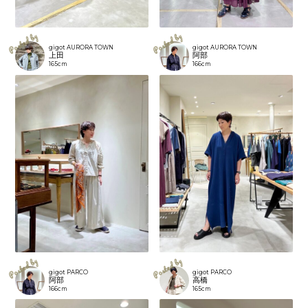
gigot AURORA TOWN
gigot AURORA TOWN
上田
阿部
165cm
166cm
gigot PARCO
gigot PARCO
阿部
高橋
166cm
165cm