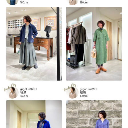
160cm
160cm
gigot PARCO
gigot PARADE
福島
福島
160cm
160cm