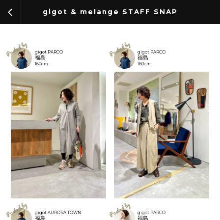
arrow_back_ios
gigot & melange STAFF SNAP
gigot PARCO
gigot PARCO
福島
福島
160cm
160cm
gigot AURORA TOWN
gigot PARCO
福島
福島