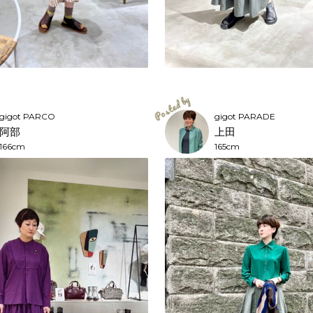
gigot PARCO
gigot PARADE
阿部
上田
166cm
165cm