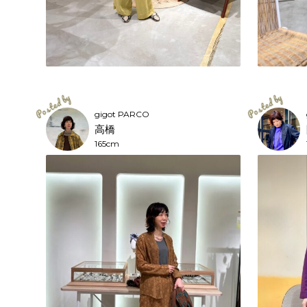
gigot PARCO
高橋
165cm