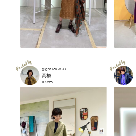
gigot PARCO
髙橋
165cm