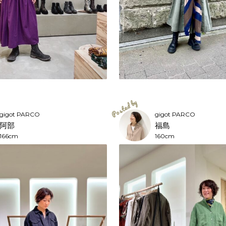
gigot PARCO
gigot PARCO
阿部
福島
166cm
160cm