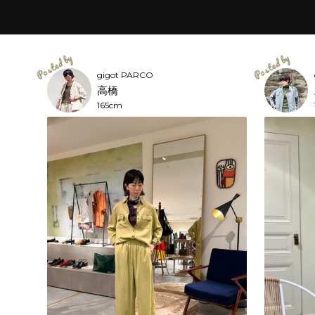
gigot PARCO
高橋
165cm