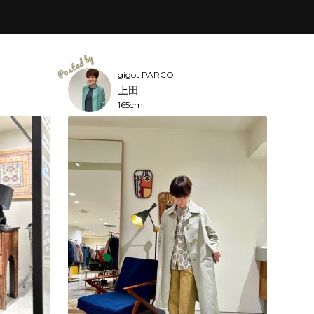
gigot PARCO
上田
165cm