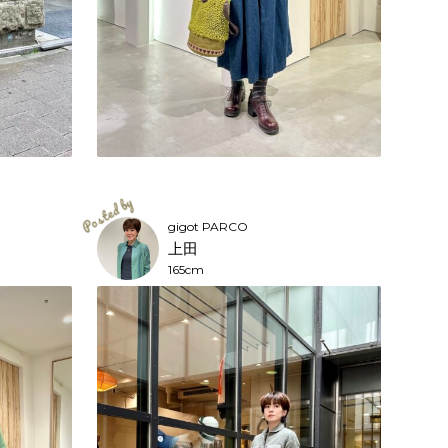
gigot PARCO
上田
165cm