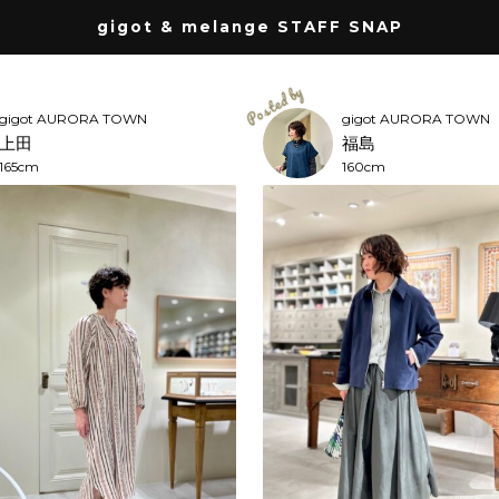
gigot & melange STAFF SNAP
gigot AURORA TOWN
gigot AURORA TOWN
上田
福島
165cm
160cm